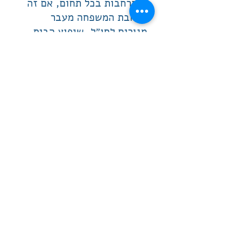
והתרחבות בכל תחום, אם זה
הרחבת המשפחה מעבר
מגורים לחו״ל, שיפוץ הבית,
ניתוח קוסמטי, שינוי תפקיד,
מעבר למשרד גדול יותר, וכל
מה שיכול להעצים
אתכם נפשית ופיזית. כל אחד
מכם יחווה את זה בתחום אחר
בחייו בהתאם לשעת הלידה
שלו והאופק האישי.
השינויים יורגשו גם על כל מי
שנולד בשעת מאזניים, או
שהירח ביום לידתו היה
במאזניים.
על מנת לדעת מתי במהלך
השנה יקרו השינויים ובאיזה