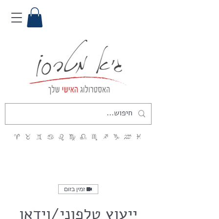
זמין בזום
ייעוץ טלפוני/וידאו