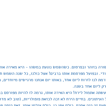
רה בזוהר ובפרסום. כשהשמש נוגעת במשהו - היא מאירה אותו,
חודי. ובפועל מפרסמת אותו ברבים! אצל כולנו, כל שנה השמש חו
רמת לנו לזרוח ליום אחד, באותו יום אנחנו מרגישים מיוחדים, מ
רק ליום אחד בשנה. 
תה אתמול לירח! היא האירה אותו, גרמה לו להיות מפורסם בכ
עיתונים. בחיים הירח לא זכה לכזאת פופולריות, (טוב לא מדויק
עם זה היה אחרת, כולם צפו בו, כולם צילמו אותו, זאת היתה פש