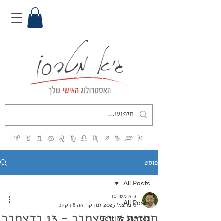
פוסט
All Posts
גיא מטרסו
All Posts
6 בדצמ׳ 2025
זמן קריאה 8 דקות
תחזית 7 בדצמבר - 13 בדצמבר
Getting Started