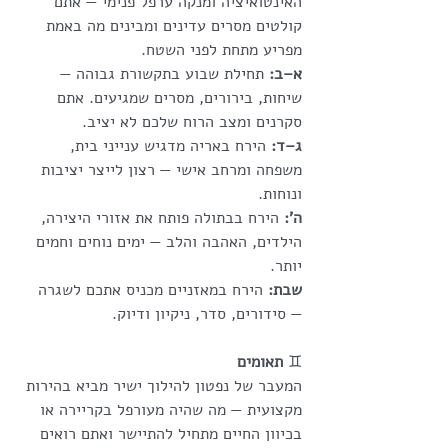
האינטואיציה ומנקה ערפל פנימי — אתם 
קולטים מסרים עדינים ומבינים מה באמת 
מפריע מתחת לפני השטח.
א–ב:
 תחילת שבוע בתקשורת גבוהה — 
שיחות, בירורים, מסרים שמגיעים. אתם 
סקרנים ומצב הרוח שלכם לא יציב.
ג–ד:
 הירח באריה מדגיש ענייני בית, 
משפחה ומרחב אישי — רצון לייצר יציבות 
ונוחות.
ה’:
 הירח בבתולה פותח את אזורי היצירה, 
הילדים, האהבה והלב — ימים נוחים וחמים 
יותר.
שבת:
 הירח במאזניים מכניס אתכם לשגרה 
— סידורים, סדר, ניקיון ודיוק.
♊
 תאומים
המעבר של נפטון להילוך ישיר מביא בהירות 
מקצועית — מה שהיה מעורפל בקריירה או 
בכיוון החיים מתחיל להתיישר ואתם רואים 