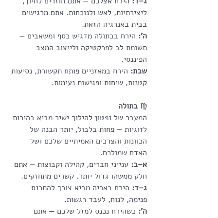
ג–ד:
 הירח אצלכם — אתם חוזרים לחיוך, 
ליצירתיות, לאש ולנוכחות. אתם מרגישים 
בבית באנרגיה הזאת.
ה’:
 הירח בבתולה מדגיש כסף ומשאבים — 
תשומת לב לפרקטיקה ולייצוב המצב 
הפיננסי.
שבת:
 הירח במאזניים פותח תקשורת, נסיעות 
קטנות, שיחות ופגישות נעימות.
♍
 בתולה
המעבר של נפטון להילוך ישיר מביא בהירות 
לזוגיות — פחות בלבול, יותר הבנה של 
הכוונות והצרכים האמיתיים שלכם ושל 
האדם שמולכם.
א–ב:
 ענייני חברים, קהילה וקבוצות — אתם 
חלק ממשהו גדול יותר. קשרים מתחזקים.
ג–ד:
 הירח באריה מביא צורך להתכנס 
פנימה, לנוח, לעבד רגשות.
ה’:
 כשהירח נכנס למזל שלכם — אתם 