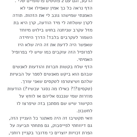
הרקע, וגם עם 2 פוסטים פרסומיים שלי .
הדף נראה כל כך אמין שאפילו אני לא 
האמנתי שמישהו גונב לי את הזהות. תודה 
לקרן ששלחה לי מיד הודעה, קרן היא בת 
מזל עקרב שניחנה בחוש בילוש מיוחד 
השמור לעקרבים בלבד! הדרך היחידה 
שאפשר היה לדעת את זה היה שלא היו 
לפרופיל הזה עוקבים כמו שיש לי בפרופיל 
האמיתי.
הדף שלח בקשות חברות והודעות לאנשים 
שבהם הוא ביקש מאנשים לספר על הבעיות 
שלהם ושיצטרפו לטקסים שאני עורך. 
(טקסים?!? כאילו מה נסגר עכשיו?) הודעות 
מוזרות שמי שנכנס אליהם או לוחץ על 
הקישור שיש שם מסתכן בזה שיפרצו לו 
לחשבון.
וואי תקשיבו זה היה מאתגר כל העניין הזה, 
גם דיווחתי לפייסבוק, גם פתחתי תביעה על 
הפרת זכויות יוצרים כי מדובר בקניין רוחני, 