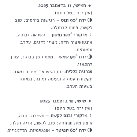
🔸
 חמישי, 11 בדצמבר 2025
(אין ירח בטל היום)
🌗 
ירח 90° ונוס
 – רגישות ביחסים; טוב 
לקשת, פחות לבתולה.
☿ 
מרקורי 120° נפטון
 – השראה גבוהה, 
אינטואיציה חדה; מצוין לדגים, עקרב 
ותאומים.
🌗 
ירח 90° שמש
 – מתח קטן בבוקר, צורך 
להתאזן.
אנרגיה כללית: 
יום רגיש אך יצירתי מאוד. 
תקשורת עמוקה ונעימה זמינה, במיוחד 
בשעות הערב.
🔸
 שישי, 12 בדצמבר 2025
(אין ירח בטל היום)
☿ 
מרקורי נכנס לקשת
 – חשיבה רחבה, 
אופטימית ופתוחה; טוב לקשת, אריה וטלה.
🌗 
ירח 60° יופיטר
 – אופטימיות, הזדמנויות 