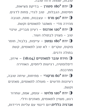
טובות, שמחה ורוח טובה.
🌗 
ירח 180° סטורן
 – בדיקת מציאות, 
חסימות, הגבלות,  טוב לגדי, פחות לדגים.
🌗 
ירח 90° מרס
 – עצבנות, מתח, תגובה 
מהירה מדי - מאתגר לתאומים וקשת.
🌗 
ירח 120° אורנוס
 – רעיון מבריק, שינוי 
טוב - מצוין לבתולה ושור.
🌗 
ירח 180° נפטון
 – עייפות, בלבול, חוסר 
פוקוס, שקרים - לא טוב לתאומים, קשת 
בתולה ודגים.
🌗 
הירח עובר למאזניים (18:04)
 – איזון, 
דיפלומטיה, רגישות ליחסים, האווירה 
מתרככת.
🌗 
ירח 60° מרקורי
 – פתיחות, שיחה טובה, 
רעיונות חדשים - מעולה לתאומים, מאזנים 
וקשת.
🌗 
ירח 120° פלוטו
 – עומק, אמת, שחרור 
רגש, מצוין לתאומים, מאזנים ודלי.
אנרגיה כללית:
יום דינמי עם עליות וירידות, 