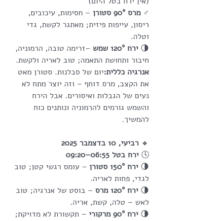
(אין ירח בטל היום)
♂ 
מרס 90° סטורן
 – חסימות, עיכובים, 
ריסון, עייפות פיזית; מאתגר לקשת, גדי 
וטלה.
🌗 
ירח 120° שמש
 –זרימה טובה, הרמוניה, 
חיבור ותחושת התאמה; טוב לאריה ולקשת.
אנרגיה כללית:
יום של סבלנות. סטורן מאט 
את הקצב, מרס דוחף – וזה יוצר מתח לא 
נעים של הגבלות ואיסורים. אבל הירח 
והשמש גורמים להרמוניה ונותנים כוח 
להמשיך.
🔸
 רביעי, 10 בדצמבר 2025
🕓 
ירח בטל 06:55–09:20
🌗 
ירח 150° סטורן
 – עומס רגשי קטן; טוב 
לגדי, פחות לאריה.
🌗 
ירח 120° מרס
 – בוסט של אנרגיה; טוב 
לאש – טלה, קשת, אריה.
🌗 
ירח 90° מרקורי
 – תקשורת לא מדויקת; 