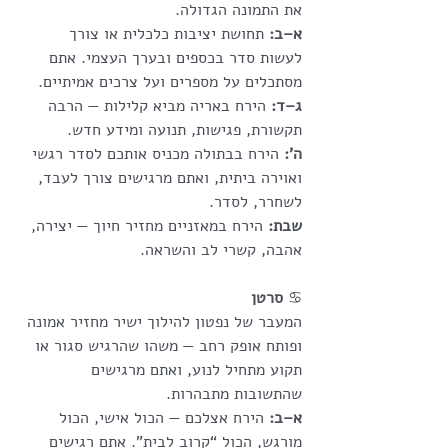
את התמונה הגדולה.
א–ב:
 תחושת יציבות כלכלית או צורך 
לעשות סדר בכספים ובערך העצמי. אתם 
מסתכלים על מספרים ועל צרכים אמיתיים.
ג–ד:
 הירח באריה מביא קלילות — הרבה 
תקשורת, פגישות, תנועה ומידע חדש.
ה’:
 הירח בבתולה מכניס אותכם לסדר רגשי 
ואוירה ביתית, ואתם מרגישים צורך לעבד, 
לשחרר, לסדר.
שבת:
 הירח במאזניים מחזיר חיוך — יצירה, 
אהבה, קשרי לב והשראה.
♋
 סרטן
המעבר של נפטון להילוך ישיר מחזיר אמונה 
ופותח אופק רחב — משהו שהרגיש סגור או 
תקוע מתחיל לנוע, ואתם מרגישים 
שהתשובות מתבהרות.
א–ב:
 הירח אצלכם — הכול אישי, הכול 
מורגש, הכול “קרוב לבית”. אתם רגישים 