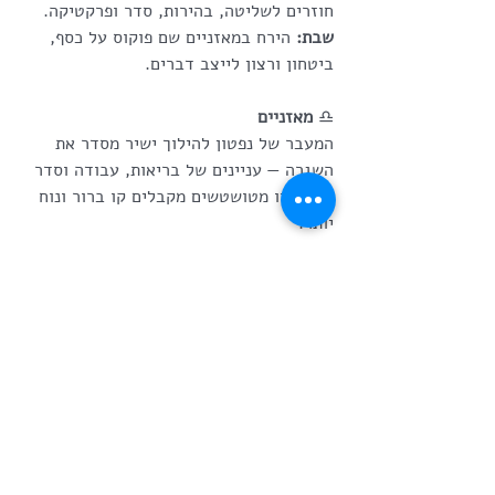
חוזרים לשליטה, בהירות, סדר ופרקטיקה.
שבת:
 הירח במאזניים שם פוקוס על כסף, 
ביטחון ורצון לייצב דברים.
♎
 מאזניים
המעבר של נפטון להילוך ישיר מסדר את 
השגרה — עניינים של בריאות, עבודה וסדר 
יום שהיו מטושטשים מקבלים קו ברור ונוח 
יותר.
א–ב:
 הקריירה או מעמד חברתי מודגש — 
אחריות, נראות והחלטות.
ג–ד:
 הירח באריה מחזיר אתכם לקשרים 
חברתיים, מפגשים ותמיכה מאנשים.
ה’:
 בבתולה אתם מתכנסים פנימה, נטיה 
לעייפות טוב לקחת פסק זמן.
שבת:
 הירח אצלכם — חיבור לעצמכם, איזון, 
יופי והרמוניה ביחסים.
♏
 עקרב