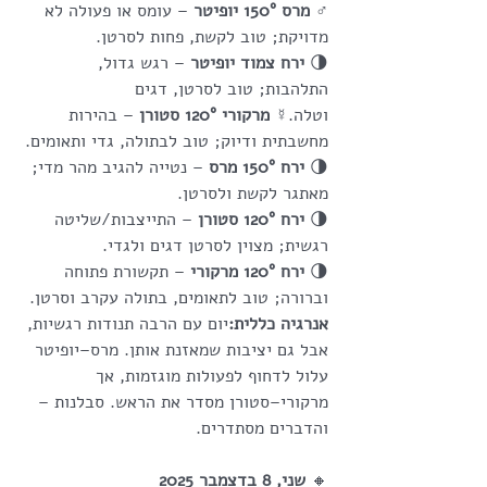
♂ 
מרס 150° יופיטר
 – עומס או פעולה לא 
מדויקת; טוב לקשת, פחות לסרטן.
🌗 
ירח צמוד יופיטר
 – רגש גדול, 
התלהבות; טוב לסרטן, דגים 
וטלה.☿ 
מרקורי 120° סטורן
 – בהירות 
מחשבתית ודיוק; טוב לבתולה, גדי ותאומים.
🌗 
ירח 150° מרס
 – נטייה להגיב מהר מדי; 
מאתגר לקשת ולסרטן.
🌗 
ירח 120° סטורן
 – התייצבות/שליטה 
רגשית; מצוין לסרטן דגים ולגדי.
🌗 
ירח 120° מרקורי
 – תקשורת פתוחה 
וברורה; טוב לתאומים, בתולה עקרב וסרטן.
אנרגיה כללית:
יום עם הרבה תנודות רגשיות, 
אבל גם יציבות שמאזנת אותן. מרס–יופיטר 
עלול לדחוף לפעולות מוגזמות, אך 
מרקורי–סטורן מסדר את הראש. סבלנות – 
והדברים מסתדרים.
🔸
 שני, 8 בדצמבר 2025