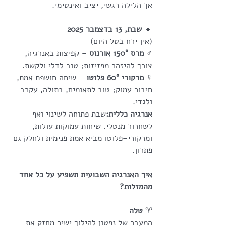
אך הלילה רגשי, יציב ואינטימי.
🔸
 שבת, 13 בדצמבר 2025
(אין ירח בטל היום)
♂ 
מרס 150° אורנוס
 – קפיצות באנרגיה, 
צורך להיזהר מפזיזות; טוב לדלי ולקשת.
☿ 
מרקורי 60° פלוטו
 – שיחה חושפת אמת, 
חיבור עמוק; טוב לתאומים, בתולה, עקרב 
ולגדי.
אנרגיה כללית:
שבת פתוחה לשינוי ואף 
לשחרור מנטלי. שיחות עמוקות עולות, 
ומרקורי–פלוטו מביא אמת פנימית ולחלק גם 
פתרון.
איך האנרגיה השבועית תשפיע על כל אחד 
מהמזלות?
♈
 טלה
המעבר של נפטון להילוך ישיר מחזק את 