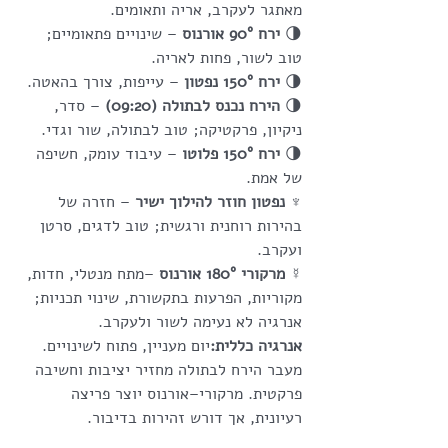
מאתגר לעקרב, אריה ותאומים.
🌗 
ירח 90° אורנוס
 – שינויים פתאומיים; 
טוב לשור, פחות לאריה.
🌗 
ירח 150° נפטון
 – עייפות, צורך בהאטה.
🌗 
הירח נכנס לבתולה (09:20)
 – סדר, 
ניקיון, פרקטיקה; טוב לבתולה, שור וגדי.
🌗 
ירח 150° פלוטו
 – עיבוד עומק, חשיפה 
של אמת.
♆ 
נפטון חוזר להילוך ישיר
 – חזרה של 
בהירות רוחנית ורגשית; טוב לדגים, סרטן 
ועקרב.
☿ 
מרקורי 180° אורנוס
 –מתח מנטלי, חדות, 
מקוריות, הפרעות בתקשורת, שינוי תכניות; 
אנרגיה לא נעימה לשור ולעקרב.
אנרגיה כללית:
יום מעניין, פתוח לשינויים. 
מעבר הירח לבתולה מחזיר יציבות וחשיבה 
פרקטית. מרקורי–אורנוס יוצר פריצה 
רעיונית, אך דורש זהירות בדיבור.