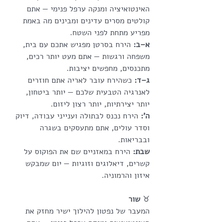
האינטואיציה ומנקה ערפל פנימי — אתם 
קולטים מסרים עדינים ומבינים מה באמת 
מפריע מתחת לפני השטח.
א–ב:
 הירח בסרטן מפגיש אתכם עם בית, 
משפחה ורגשות — אתם מעט יותר רכים, 
מתכנסים, מחפשים יציבות.
ג–ד:
 כשהירח עובר לאריה אתם חוזרים 
לאנרגיה הטבעית שלכם — יותר ביטחון, 
יותר יצירתיות, יותר רצון ליזום.
ה’:
 הירח נכנס לבתולה וענייני עבודה, דיוק 
וסדר עולים, אתם מתעסקים בשגרה 
ובבריאות.
שבת:
 הירח במאזניים שם את הפוקוס על 
קשרים, דיאלוגים וזוגיות — יום שמבקש 
איזון והרמוניה.
♉
 שור
המעבר של נפטון להילוך ישיר מחזק את 