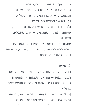
יותר, אך גם מחוברים לעצמכם.
ג–ד:
 הירח באריה מדגיש כסף, יציבות 
ומשאבים — אתם רוצים לחזור לשליטה 
ולוודא שהדברים מסודרים.
ה’:
 הירח בבתולה מביא תקשורת ברורה, 
שיחות, תנועה ומפגשים — אתם מקבלים 
תשובות.
שבת:
 הירח במאזניים מעדן את האנרגיה 
גורם לכם לרצות להיות בבית, שקט, משפחה 
ורצון להוריד עומסים.
♌
 אריה
המעבר של נפטון להילוך ישיר מנקה עומס 
רגשי עמוק — פחדים, ספקות או תחושות 
כבדות מתבהרים ואתם מרגישים חופש פנימי 
גדול יותר.
א–ב:
 ימים שבהם אתם יותר שקטים, פנימיים 
ומעמיקים. משהו רגשי מתבשל בפנים.