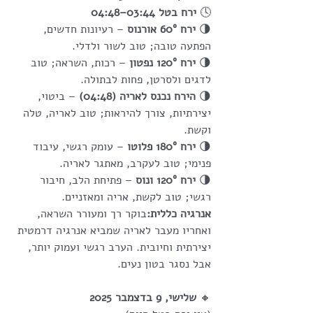
🕓 
ירח בטל 03:44–04:48
🌗 
ירח 60° אורנוס
 – רעיונות חדשים, 
הפתעה טובה; טוב לשור ולדלי.
🌗 
ירח 120° נפטון
 – רכות, השראה; טוב 
לדגים ולסרטן, פחות לבתולה.
🌗 
הירח נכנס לאריה (04:48)
 – ביטוי, 
יצירתיות, צורך להיראות; טוב לאריה, טלה 
וקשת.
🌗 
ירח 180° פלוטו
 – עומק רגשי, עיבוד 
פנימי; טוב לעקרב, מאתגר לאריה.
🌗 
ירח 120° ונוס
 – פתיחת הלב, חיבור 
רגשי; טוב לקשת, אריה ומאזניים.
אנרגיה כללית:
בוקר רך ומעורר השראה, 
ואחריו מעבר לאריה שמביא אנרגיה דרמטית 
יצירתית וחיובית. הערב רגשי ועמוק יותר, 
אבל נסגר בטון נעים.
🔸
 שלישי, 9 בדצמבר 2025