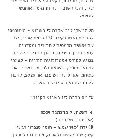
גבולות, נחישות, הקשבה לצרכים האישיים 
שלי, והכי חשוב - להיות נאמן ואותנטי 
לעצמי.
משהו שכן טוב שקרה לי השבוע - הצטרפתי 
לקבוצת הנטוורקינג IBC ברמת אביב, יש 
שם אנשים מהממים שתומכים ומקדמים 
עסקים דרך הפניות, פרגון הדדי ומפגשים
בנוגע לקורס אסטרולוגיה הוררית - לצערי 
לא היו מספיק נרשמים ולכן אני מעביר את 
פתיחת הקורס לחודש פברואר 2026, עדכון 
על תחילת הקורס יגיע בהמשך.
אז מה מחכה לנו בשבוע הקרוב?
🔸
 ראשון, 7 בדצמבר 2025
(אין ירח בטל היום)
🌗 
ירח 150° שמש
 – חוסר סנכרון רגשי 
קטן; טוב לקשת ולאריה, פחות נוח לסרטן.