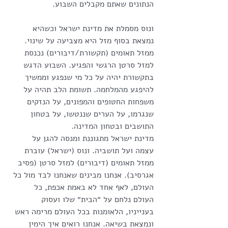
הנתונים שאתם מקבלים השבוע.
ונוס מסמלת את מדינת ישראל וכשהיא 
נמצאת בסוף מזל היא מצביעה על שינוי. 
ממזל תאומים (תקשורת/דיבורים) נכנסת 
למזל סרטן הרגשי והפגיע. השבוע הדגש 
בתקשורת יהיה על כל מי שנפגע וממשיך 
להיפגע מהמלחמה. תשומת הלב תהיה על 
משפחות החטופים והמפונים, על הנזקים 
שנגרמו, על הערים שננטשו, על בטחון 
התושבים ובטחון המדינה.
מדינת ישראל מתגוננת ומנסה להגן על 
עצמה ועל תושביה. ונוס (ישראל) עוברת 
ממזל תאומים (דיבורים) למזל סרטן (פסיב 
אגרסיב). אנחנו מבינים שאנחנו לבד מול כל 
העולם, לאף אחד לא באמת אכפת, כל 
העולם נלחם על ״הבית״ שלו ועסוק 
בענייניו, הלאומנות בכל העולם מרימה ראש 
ונמצאת בשיאה. אנחנו רואים איך הימין 