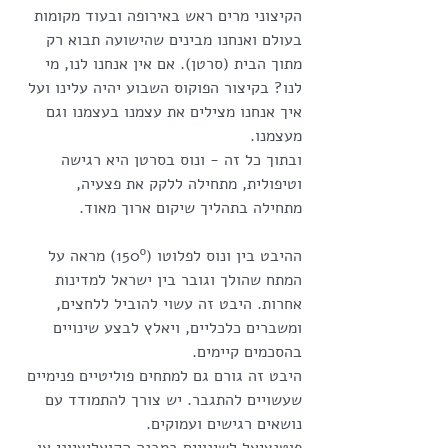
הקיצוני מרים ראש באירופה ובעוד מקומות 
בעולם ואנחנו מבינים שהישועה תבוא רק 
מתוך הבית (סרטן). אם אין אנחנו לנו, מי 
לנו? בקיצור הפוקוס השבוע יהיה עלינו ועל 
איך אנחנו מצילים את עצמנו בעצמנו וגם 
מעצמנו.
ובתוך כל זה - ונוס בסרטן היא רגישה 
וטיפולית, מתחילה ללקק את פצעיה, 
מתחילה בתהליך שיקום ארוך מאוד.
ההיבט בין ונוס לפלוטו (150º) מראה על 
המתח שהולך וגובר בין ישראל למדינות 
אחרות. היבט זה עשוי להוביל ללחצים, 
ומשברים כלכליים, ויאלץ לבצע שינויים 
בהסכמים קיימים.
היבט זה גורם גם למתחים פוליטיים פנימיים 
שעשויים להתגבר. יש צורך להתמודד עם 
נושאים רגישים ועמוקים.
פוטנציאל לשינויים במבנה הקואליציוני או 