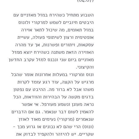
השבוע מתחיל כשהירח במזל מאזניים עם 
היבטים חיוביים לשמש למרקורי ולונוס 
במזל תאומים, מה שיכול לתאר אוירה 
אופטימית ורצון לשיתופי פעולה, עשיית 
עסקאות, ויתורים ופשרנות, אך עד מהרה 
האווירה הזאת משתנה כשהירח יוצא ממזל 
מאזניים ביום שני ונכנס למזל עקרב החדשן 
והקיצוני.
ונוס ומרקורי במעלות אחרונות אומר שהכל 
מרגיש על הקצה, עוד רגע עומד לקרות 
משהו אבל לא ברור מה. ההיבט עם נפטון 
בדגים מקשה על הבהירות והוודאות, הכל 
נראה מעונן ונשמע מעורפל. אי אפשר 
להאמין לשום דבר שנאמר. גם אם הדברים 
שנאמרים (מרקורי) נעימים מאוד לאוזן 
(ונוס) הרי שהם לא נכונים או גרוע מכך - 
שקריים. יש להיזהר ולהקפיד לבדוק את 