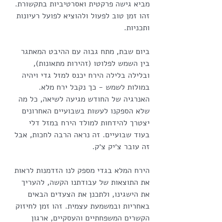
מביא גישה פרקטית ואסרטיביות בתקשורת. 
זהו זמן טוב לפעול ולהוציא לפועל רעיונות 
ותכניות.
ביום שבת, מתח גבוה עם ההיבט המאתגר 
בין השמש לפלוטו (זהירות מתאונות), 
ובלילה בלילה הירח יכנס למזל גדי ויהיה 
במולות לשמש - כך נקבל ירח מלא. 
האנרגיה של החודש מגיעה לשיאה, כל מה 
שלא הספקנו לעשות בשבועיים האחרונים 
יצטרך להידחות למולד הירח במזל דלי 
בעוד שבועיים. זה נראה הרבה לחכות, אבל 
זה עובר צ׳יק צ׳ק.
הירח המלא בגדי מספק לנו הזדמנות לראות 
את התוצאות של עבודתנו הקשה, להעריך 
את הישגינו, ולתכנן את הצעדים הבאים 
באחריות ובמשמעת עצמית. זהו זמן לחיזוק 
הקשרים המשפחתיים והעסקיים, ארגון 