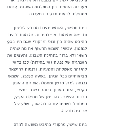
מערכות היחסים בין המפלגות השונות. אנחנו 
מתחילים לראות סדקים במערכת.
ביום חמישי, השמש יוצרת מרובע לנפטון 
ומביאה עמימות ואי-בהירות. זה מתחבר עם 
ההיבט שהיה בין ונוס ומרקורי שגם היו ב90 
לנפטון, עכשיו השמש תחשוף את מה שהיה 
חשאי ולא ברור בתחילת השבוע, ותעצים את 
האנרגיה של נפטון (אי בהירות) לכן כדאי 
להיזהר מאשליות והטעיות, ולנסות להישאר 
מציאותיים ככל הניתן. בשעה 23:50, השמש 
נכנסת למזל סרטן ומסמלת את יום ההיפוך 
הקיצי, היום הארוך ביותר בשנה בחצי 
הכדור הצפוני. זהו זמן של תחילת הקיץ, 
המתחיל רשמית עם הרבה אור, ושפע של 
אנרגיה חדשה.
ביום שישי, מרקורי בהיבט משושה למרס 