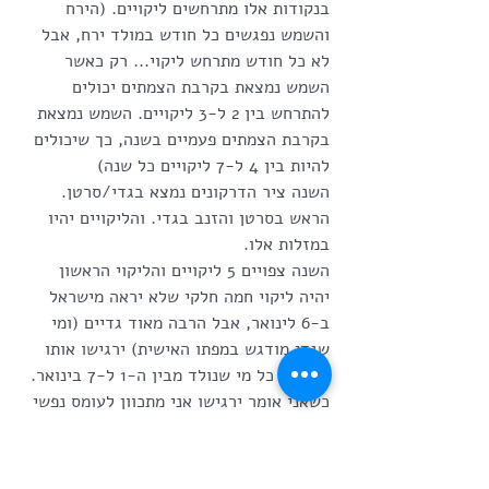
בנקודות אלו מתרחשים ליקויים. (הירח 
והשמש נפגשים כל חודש במולד ירח, אבל 
לא כל חודש מתרחש ליקוי... רק כאשר 
השמש נמצאת בקרבת הצמתים יכולים 
להתרחש בין 2 ל-3 ליקויים. השמש נמצאת 
בקרבת הצמתים פעמיים בשנה, כך שיכולים 
להיות בין 4 ל-7 ליקויים כל שנה)
השנה ציר הדרקונים נמצא בגדי/סרטן. 
הראש בסרטן והזנב בגדי. והליקויים יהיו 
במזלות אלו. 
השנה צפויים 5 ליקויים והליקוי הראשון 
יהיה ליקוי חמה חלקי שלא יראה מישראל 
ב-6 לינואר, אבל הרבה מאוד גדיים (ומי 
שגדי מודגש במפתו האישית) ירגישו אותו 
במיוחד כל מי שנולד מבין ה-1 ל-7 בינואר. 
כשאני אומר ירגישו אני מתכוון לעומס נפשי 
שיתבטא אף בקריסה פיזית. לא פשוט השנה 
לגדיים.