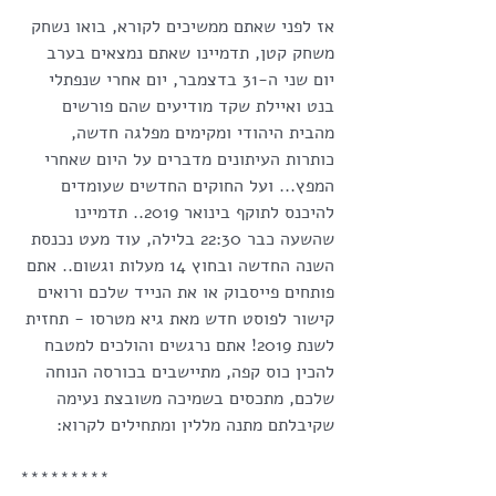
אז לפני שאתם ממשיכים לקורא, בואו נשחק 
משחק קטן, תדמיינו שאתם נמצאים בערב 
יום שני ה-31 בדצמבר, יום אחרי שנפתלי 
בנט ואיילת שקד מודיעים שהם פורשים 
מהבית היהודי ומקימים מפלגה חדשה, 
כותרות העיתונים מדברים על היום שאחרי 
המפץ... ועל החוקים החדשים שעומדים 
להיכנס לתוקף בינואר 2019.. תדמיינו 
שהשעה כבר 22:30 בלילה, עוד מעט נכנסת 
השנה החדשה ובחוץ 14 מעלות וגשום.. אתם 
פותחים פייסבוק או את הנייד שלכם ורואים 
קישור לפוסט חדש מאת גיא מטרסו - תחזית 
לשנת 2019! אתם נרגשים והולכים למטבח 
להכין כוס קפה, מתיישבים בכורסה הנוחה 
שלכם, מתכסים בשמיכה משובצת נעימה 
שקיבלתם מתנה מללין ומתחילים לקרוא:
*********