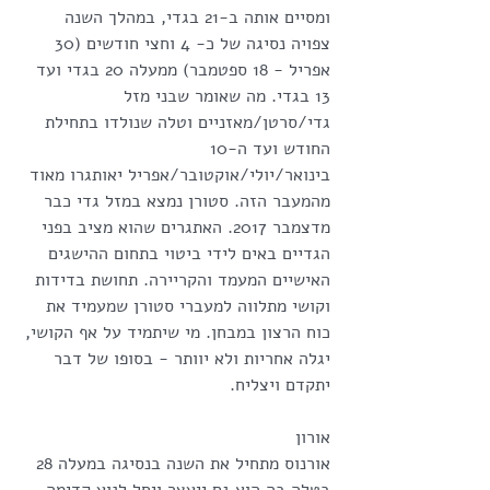
ומסיים אותה ב-21 בגדי, במהלך השנה 
צפויה נסיגה של כ- 4 וחצי חודשים (30 
אפריל - 18 ספטמבר) ממעלה 20 בגדי ועד 
13 בגדי. מה שאומר שבני מזל 
גדי/סרטן/מאזניים וטלה שנולדו בתחילת 
החודש ועד ה-10 
בינואר/יולי/אוקטובר/אפריל יאותגרו מאוד 
מהמעבר הזה. סטורן נמצא במזל גדי כבר 
מדצמבר 2017. האתגרים שהוא מציב בפני 
הגדיים באים לידי ביטוי בתחום ההישגים 
האישיים המעמד והקריירה. תחושת בדידות 
וקושי מתלווה למעברי סטורן שמעמיד את 
כוח הרצון במבחן. מי שיתמיד על אף הקושי, 
יגלה אחריות ולא יוותר - בסופו של דבר 
יתקדם ויצליח.
אורון
אורנוס מתחיל את השנה בנסיגה במעלה 28 