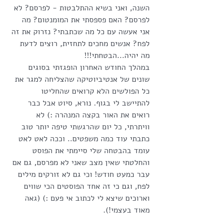
השנה, ואני בשיא ההתלבטות - לפרסם? לא 
לפרסם? האם פספסתי את המומנטום? מה 
אני אעשה עם כל מה שכתבתי? נזרוק את זה 
לפח? אנשים מחכים לתחזית, רוצים לדעת 
מה יהיה...הבטחתי!!!
במהלך החודש האחרון הופגזתי בסוגים 
שונים של אנטיביוטיקה שהצליחה למגר את 
כל הפולשים הלא קרואים שהחליטו 
להתיישב לי בגוף. נורא, סיוט אבל כבר 
רואים את האור בקצה המנהרה :) לא 
וויתרתי, כל יום שהרגשתי טיפה יותר טוב 
כתבתי עוד כמה משפטים.. וככה לאט לאט 
עומד בהבטחה שלי סיימתי את הפוסט 
והחלטתי שאין מצב שאני לא מפרסם, גם אם 
עבר כמעט חודש! וכי גם לא זורקים מילים 
לפח, וגם כי זה אחד הפוסטים הכי שווים 
וארוכים שיצא לי לכתוב אי פעם :) (גאה 
מאוד בעצמי!).