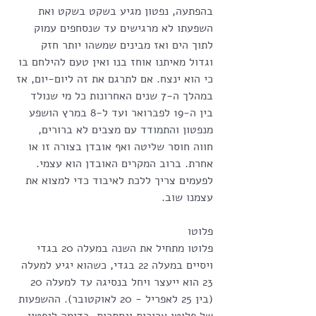
בהפתעה, נפטון מגיע בשקט בשקט ואת 
השפעתו לא מרגישים עד שנסחפים עמוק 
לתוך הים ואז מבינים שמשהו יותר חזק 
וגדול מאיתנו אוחז בנו ואין טעם להילחם בו 
כי הוא ינצח. אם לתרגם את זה ליום-יום, אז 
במהלך ה-7 שנים האחרונות כל מי שנולד 
בין ה-19 לפברואר ועד ל-8 במרץ הושפע 
מנפטון והתמודד עם מצבים לא ברורים, 
חווה חוסר שליטה ואף אובדן בצורה זו או 
אחרת. ברוב המקרים האובדן הוא עצמי. 
לפעמים צריך ללכת לאיבוד כדי למצוא את 
עצמנו שוב.
פלוטו
פלוטו מתחיל את השנה במעלה 20 בגדי 
ויסיים במעלה 22 בגדי, כשהוא יגיע למעלה 
23 הוא ייעצר ויחל בנסיגה עד למעלה 20 
(בין 25 לאפריל - 20 לאוקטובר). ההשפעות 