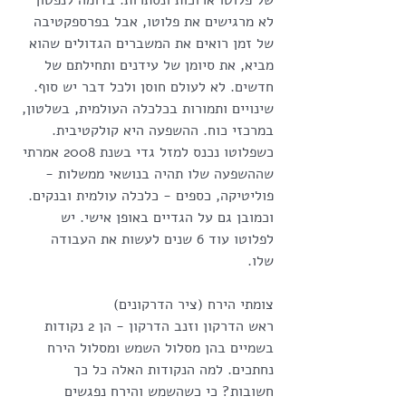
של פלוטו ארוכות ונסתרות. בדומה לנפטון 
לא מרגישים את פלוטו, אבל בפרספקטיבה 
של זמן רואים את המשברים הגדולים שהוא 
מביא, את סיומן של עידנים ותחילתם של 
חדשים. לא לעולם חוסן ולכל דבר יש סוף. 
שינויים ותמורות בכלכלה העולמית, בשלטון, 
במרכזי כוח. ההשפעה היא קולקטיבית. 
כשפלוטו נכנס למזל גדי בשנת 2008 אמרתי 
שההשפעה שלו תהיה בנושאי ממשלות - 
פוליטיקה, כספים - כלכלה עולמית ובנקים. 
וכמובן גם על הגדיים באופן אישי. יש 
לפלוטו עוד 6 שנים לעשות את העבודה 
שלו. 
צומתי הירח (ציר הדרקונים)
ראש הדרקון וזנב הדרקון - הן 2 נקודות 
בשמיים בהן מסלול השמש ומסלול הירח 
נחתכים. למה הנקודות האלה כל כך 
חשובות? כי כשהשמש והירח נפגשים 