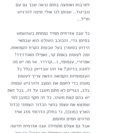
לתרבות ואומצה בחום נראה שכך גם עם 
נוביגוד.. שנותן לנו אולי טיפה להרגיש 
חו״ל...
כל שנה אזרחית תמיד נפתחת כשהשמש 
בסימן גדי, והכוכב השולט הוא שבתאי 
הידוע כסטורן בעל טבעות הקרח הקפואות. 
ומה לעשות באמת קר, ואפילו מאודדדד! 
אפרורי, עגמומי, ו...קרררר. אז מה יש פה 
לחגוג בדיוק? אז זהו שבדיוק בגלל כל 
העגמומיות הקפואה הזאת צריך לעשות 
משהו כדי לחמם את המצב ולהרגיש שמחה 
בלב, הגויים לא סתם חשבו על זה, בכל זאת 
יש בהם קצת משהו. כל זה תקף כמובן למי 
שמוצא את עצמו בחצי הכדור הצפוני (כדור 
הארץ כמובן), כי בחלק הדרומי מזג אויר 
מדהים חמים ומהמם.
אבל גם אצלם מתחילה שנה אזרחית חדשה 