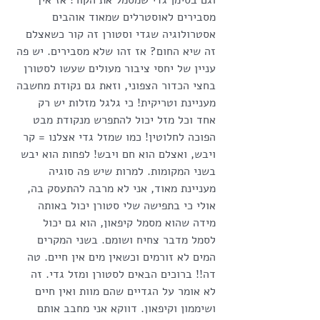
וגם בסימן גדי שמסמל את הקור! אז איך 
מסבירים לאוסטרלים שמאוד אוהבים 
אסטרולוגיה שגדי וסטורן זה קור כשאצלם 
זה שיא החום? אז זהו שלא מסבירים. יש פה 
עניין של יחסי ציבור מעולים שעשו לסטורן 
בחצי הכדור הצפוני, וזאת גם נקודת מחשבה 
מעניינת וטריקית! כי גלגל מזלות יש רק 
אחד וכל מזל יכול להתפרש מנקודת מבט 
הפוכה לחלוטין! כמו שמזל גדי אצלנו = קר 
ויבש, ואצלם הוא חם ויבש! לפחות הוא יבש 
בשני המקומות. למרות שיש פה סוגיה 
מעניינת מאוד, אני לא מרבה להתעסק בה, 
אולי כי בתפישה שלי סטורן יכול באותה 
מידה שהוא מסמל קיפאון, הוא גם יכול 
לסמל מדבר צחיח ושומם. בשני המקרים 
המים לא זורמים וכשאין מים אין חיים. טה 
דה!! ברוכים הבאים לסטורן ומזל גדי. זה 
לא אומר על הגדיים שהם מוות ואין חיים 
ושיממון וקיפאון. דווקא אני מחבב אותם 