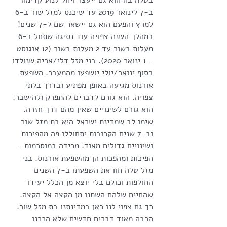
בטלה בה הוא גם ייעצר ויחל לנוע קדימה 
ב-7 לינואר 2019 עד שיכנס למזל שור ב-6 
למרץ והפעם הוא גם יישאר שם ל-7 שנים! 
במהלך השנה צפויה עוד נסיגה שתחל ב-6 
מעלות בשור עד 2 מעלות בשור (12 אוגוסט 
- 1 ינואר 2020). בני מזל דלי/אריה שנולדו 
בסוף ינואר/יולי יושפעו מהמעבר. השפעת 
אורנוס מגיעה באופן מפתיע ובדרך בלתי 
צפויה. הוא גורם לדברים להתפרק ולהישבר. 
הוא גורם לשינויים שאין מהם דרך חזרה. 
שימו לב שמדינת ישראל היא בת מזל שור 
וב-7 שנים הקרובות יתחוללו פה מהפיכות 
ושינויים גדולים מאוד. מרידה במוסכמות - 
הפיכות ומהפכות הן מהשפעת אורנוס. בני 
מזל טלה חוו את השפעתו ב-7 השנים 
החולפות וכולם בלי יוצא מן הכלל יעידו 
שהחיים שלהם השתנו מן הקצה אל הקצה. 
כך גם צפוי לנו כאן במדינתנו בת מזל שור. 
הרבה מאוד דברים חדשים שלא הכרנו 