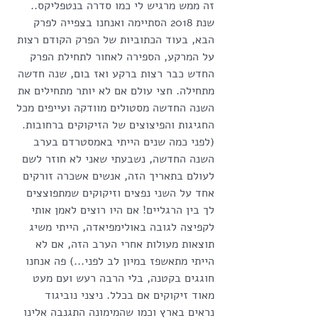
זה ממש מרגיש לי כמו סדרה בנטפליקס.. 
שנת 2018 הסתיימה ואנחנו בצפייה לפרק 
הבא, בעוד הכתוביות של הפרק הקודם רצות 
על המרקע, הספירה לאחור לתחילת הפרק 
החדש כבר רצות ברקע ואז בום, שנה חדשה 
מתחילה. חצי עולם אם לא יותר מתחילים את 
השנה החדשה מסטולים מוודקה ועייפים מכל 
החגיגות והפיצוצים של הזיקוקים ברחובות. 
(לפני כמה שנים הייתי באמסטרדם בערב 
השנה החדשה, נשבעתי שאני לא חוזר לשם 
לעולם בתאריך הזה, אנשים אשכרה זורקים 
אחד על השני נפצים וזיקוקים שמתפוצצים 
לך בין הרגליים! אם היו רוצים לאמן אותי 
לקפיצה לגובה באולימפיאדה, הייתי משיג 
תוצאות מעולות אחרי הערב הזה, אם לא 
הייתי מתאשפז במיון לב לפני...) פה אנחנו 
חוגגים בקטנה, בלי הרבה רעש ועם מעט 
מאוד זיקוקים אם בכלל. ניצני נוביגוד 
נראים בארץ וכמו שהמימונה התגנבה אלינו 