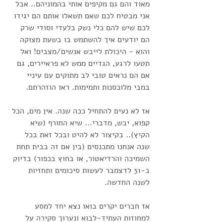
מאוד והם גם מקיפים אותי בהמוניהם.. אבל 
אני מבטיח לכם שאם תשאלו אותם הם יגידו 
לכם שיש להם כלי נשק בלעדי וסודי שרק 
הם יודעים איך להשתמש בו בשעת מצוקה 
והוא - היכולת לייבש אנשים/מצבים! ואל 
תטעו לרגע, הגדיים ממש לא פראיירים, גם 
אם הם נראים טובי לב מתוקים עם עיניי 
במבי מלוכסנות ותמימות. ראו הוזהרתם.
אז לא נעים להתחיל ככה שנה. אין מים, הכל 
קפוא, יבש, מדברי... שיא החורף (שיא 
הקיץ).. בקיצור לא להיט ובכל זאת בכל 
שנה אנחנו מתכנסים (בין אם זה בבית תחת 
השמיכה והרדיאטור, או בחוץ בכפור) בדיוק 
ב-31 לדצמבר לעשות סיכומים ותחזיות 
לשנה החדשה.
אז חברים יקרים בואו נצא יחד למסע 
למחוזות העתיד-לבוא ונערוך סקירה על 