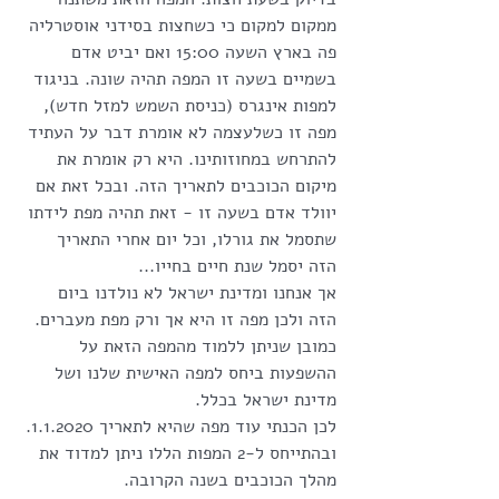
ממקום למקום כי כשחצות בסידני אוסטרליה 
פה בארץ השעה 15:00 ואם יביט אדם 
בשמיים בשעה זו המפה תהיה שונה. בניגוד 
למפות אינגרס (כניסת השמש למזל חדש), 
מפה זו כשלעצמה לא אומרת דבר על העתיד 
להתרחש במחוזותינו. היא רק אומרת את 
מיקום הכוכבים לתאריך הזה. ובכל זאת אם 
יוולד אדם בשעה זו - זאת תהיה מפת לידתו 
שתסמל את גורלו, וכל יום אחרי התאריך 
הזה יסמל שנת חיים בחייו...
אך אנחנו ומדינת ישראל לא נולדנו ביום 
הזה ולכן מפה זו היא אך ורק מפת מעברים. 
כמובן שניתן ללמוד מהמפה הזאת על 
ההשפעות ביחס למפה האישית שלנו ושל 
מדינת ישראל בכלל. 
לכן הכנתי עוד מפה שהיא לתאריך 1.1.2020. 
ובהתייחס ל-2 המפות הללו ניתן למדוד את 
מהלך הכוכבים בשנה הקרובה.