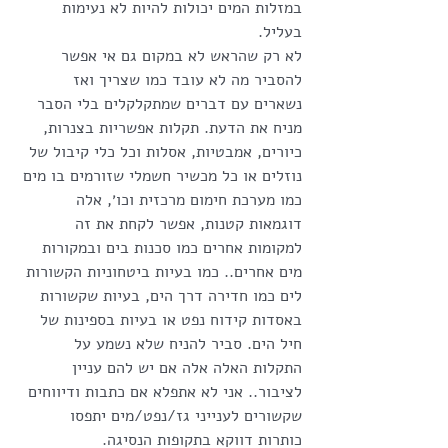
במזלות המים יכולות להיות לא נעימות 
בעליל. 
לא רק שהראש לא במקום גם אי אפשר 
להסביר מה לא עובד כמו שצריך ואז 
נשארים עם דברים שמתקלקלים בלי הסבר 
מניח את הדעת. תקלות אפשריות בצנרות, 
כיורים, אמבטיות, אסלות וכל כלי קיבול של 
נוזלים או כל מכשיר חשמלי שזורמים בו מים 
כמו מערכת חימום מרכזית וכו׳, אלה 
דוגמאות קטנות, אפשר לקחת את זה 
למקומות אחרים כמו סכנות בים ובמקורות 
מים אחרים.. כמו בעיות ביטחוניות הקשורות 
לים כמו חדירה דרך הים, בעיות שקשורות 
באסדות קידוח נפט או בעיות בספינות של 
חיל הים. סביר להניח שלא נשמע על 
התקלות האלה אלה אם יש להם עניין 
לציבור.. אני לא אתפלא אם כתבות ודיווחים 
שקשורים לענייני גז/נפט/מים יתפסו 
כותרות דווקא בתקופות הנסיגה. 