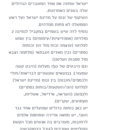
ישראל שחווה את אחד המשברים הגדולים 
שלה בשנים האחרונות.
השיקוף של ונוס על מדינת ישראל ועל ראש 
הממשלה לא פחות ממדהים.
נוסיף לזה שיש בשמיים במקביל לנסיגה 2 
מולויות (אופוזיציות/עימותים) בין שמש 
לפלוטו (עוצמה וכוח מול הון וכוחות 
נסתרים) ובין מאדים ושבתאי (מלחמה וצבא 
מול סמכות ושלטון) 
וגם היבטים של 150 מעלות (היבט קשה 
שמעורב בנושאים שקשורים לבריאות/חולי 
ולכספים/חובות) בין ונוס (מדינת ישראל) 
לפלוטו (הון/השקעות/כוחות נסתרים) 
ולנפטון (השראה, אידיאל, אשליות, 
תעתועים, שקרים).
יש כאן כוחות גדולים שפועלים אחד נגד 
השני, יש מחאה אדירה שסוחפת אלפים 
לרחובות, מעורבים בה אנשים מכל הקשת 
הפוליטית שחרדים לגורל הדמוקרטיה 