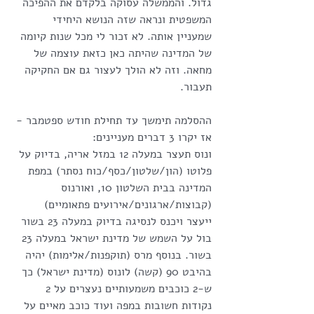
גדול. והממשלה עסוקה בלקדם את ההפיכה 
המשפטית ונראה שזה הנושא היחידי 
שמעניין אותה. לא זכור לי מכל שנות קיומה 
של המדינה שהיתה כאן כזאת עוצמה של 
מחאה. וזה לא הולך לעצור גם אם החקיקה 
תעבור.
ההסלמה תימשך עד תחילת חודש ספטמבר - 
אז יקרו 3 דברים מעניינים:
ונוס תעצר במעלה 12 במזל אריה, בדיוק על 
פלוטו (הון/שלטון/כסף/כוח נסתר) במפת 
המדינה בבית השלטון 10, ואורנוס 
(קבוצות/ארגונים/אירועים פתאומיים) 
ייעצר ויכנס לנסיגה בדיוק במעלה 23 בשור 
בול על השמש של מדינת ישראל במעלה 23 
בשור. בנוסף מרס (תוקפנות/אלימות) יהיה 
בהיבט 90 (קשה) לונוס (מדינת ישראל) כך 
ש-2 כוכבים משמעותיים נעצרים על 2 
נקודות חשובות במפה ועוד כוכב מאיים על 