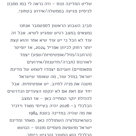
שליט המדינה ונוס - וזה נראה לי כמו מתכון 
לניסיון פגיעה בממשלה/אירוע בטחוני.
סביב השבוע הראשון לספטמבר אנחנו 
נמצאים במצב רגיש שמגיע לשיא. אבל זה 
עוד לא הכל כי יש עוד שיא אחר והוא קצת 
יותר רחוק לכיוון אפריל 2024, אז יופיטר 
(הרחבה/מזל/אופטימיות/שפע) יצמד 
לאורנוס (חברה/חדשנות/אירועים 
פתאומיים) ושניהם יצמדו לשמש של מדינת 
ישראל במזל שור, מה שאומר שישראל 
משנה את פניה לחיוב. יש אופטימיות. אבל 
יחד עם זאת אם לא ינקטו הצעדים הנדרשים 
להוזלת יוקר המחייה כאן - אז המצב 
הכלכלי ב- 2026 יהיה בעייתי מאוד ויזכיר 
את מה שהיה במדינה בשנת 1984 
כשהאינפלציה השתוללה כאן. מאחר ומדינת 
ישראל מושפעת פעמיים מונוס - הנושא 
הכלכלי הוא החשוב והרגיש ביותר.