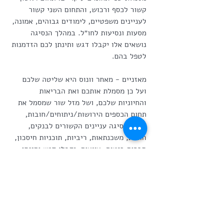
קשור לכסף ורכוש, והתחום השני קשור 
לעניינים משפטיים, לימודים גבוהים, אמונה, 
מסעות ונסיעות לחו״ל. במהלך הנסיגה 
נושאים אלו יקבלו דגש ותינתן לכם הזדמנות 
לטפל בהם.
מאזניים - מאחר וונוס היא שליטה שלכם 
ועל כן מסמלת אותכם ואת הבריאות 
והחיוניות שלכם, ושל מזל שור שמסמל את 
תחום הכספים הירושות/ניתוחים/חובות, 
בעת הנסיגה עניינים הקשורים לבנקים, 
חובות, משכנתאות, ריביות, תוכניות חיסכון, 
חברות ביטוח, צוואות, יקבלו דגש ותינתן 
לכם הזדמנות לטפל בהם. 
עקרב - עבורכם בני מזל עקרב ונוס מסמלת 
שני תחומים עיקריים: תחום ראשון קשור 
בנושא מערכות היחסים, הזוגיות 