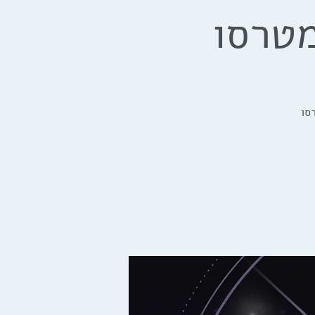
מטרסו
סו