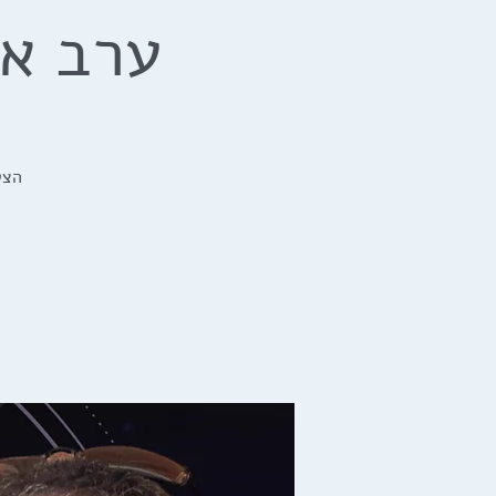
ערב אס
הצט