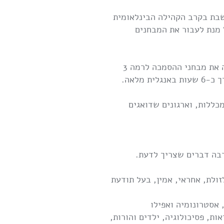
דת הסמכה יוקרתית ונחשבת בקרב הקהילה הבינלאומית
ל מנת לעבור את המבחנים
בנוסף אני בתהליך מתקדם לקבלת הסמכה נוספת מטעם אירגון NCGR הבינלאומי. עברתי בהצלחה את מבחני ההסמכה לרמה 3
כללות, וארגונים שדואגים
הרבה דברים שצריך לדעת.
זולת, אחראי, אמין, בעל תודעת
 אסטרונומיה ואפילו
ת, פסיכולוגיה, ילדים והורות,