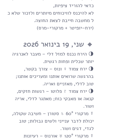
כדאי להוריד ציפיות, 
לא להיכנס לוויכוחים מיותרים ולזכור שלא כ
ל מחשבה חייבת לצאת החוצה.
(ירח–יופיטר + מרקורי–מרס)
🔸 שני, 19 בינואר 2026
🌗 הירח נכנס למזל דלי – מעבר לאנרגיה 
יותר שכלית ופחות רגשית.
🌗 ירח צמוד ♀ ונוס – צורך בקשר, 
בהרגשה שרואים אותנו ומעריכים אותנו; 
טוב לדלי, מאזניים ואריה.
🌗 ירח צמוד ♇ פלוטו – רגשות חזקים, 
קנאה או מאבקי כוח; מאתגר לדלי, אריה 
ושור.
☿ מרקורי 60° ♄ סטורן – חשיבה שקולה, 
יכולת לדבר ענייני ולשים גבולות; טוב 
לגדי, דגים ושור.
☿ מרקורי 120° ♅ אורנוס – רעיונות 