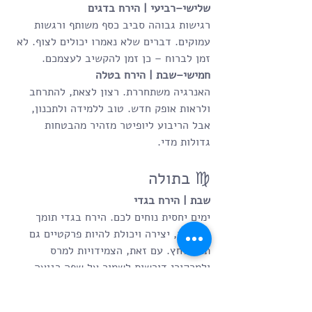
שלישי–רביעי | הירח בדגים
רגישות גבוהה סביב כסף משותף ורגשות 
עמוקים. דברים שלא נאמרו יכולים לצוף. לא 
זמן לברוח – כן זמן להקשיב לעצמכם.
חמישי–שבת | הירח בטלה
האנרגיה משתחררת. רצון לצאת, להתרחב 
ולראות אופק חדש. טוב ללמידה ולתכנון, 
אבל הריבוע ליופיטר מזהיר מהבטחות 
גדולות מדי.
♍ בתולה
שבת | הירח בגדי
ימים יחסית נוחים לכם. הירח בגדי תומך 
בעשייה, יצירה ויכולת להיות פרקטיים גם 
תחת לחץ. עם זאת, הצמידויות למרס 
ולמרקורי דורשות לשמור על שפה רגועה 
ולא ביקורתית מדי.
ראשון–שני | הירח בדלי