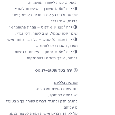
הפסקה, קשה לשחרר מחשבות.
🌗 ירח 60° ♄ סטורן – אפשרות להחזיר 
שליטה ולהירגע אם בוחרים באיפוק; טוב 
לדגים, שור וגדי.
🌗 ירח 120° ♅ אורנוס – פתרון פתאומי או 
שינוי קטן שמקל; טוב לשור, דלי וגדי.
🌗 ירח צמוד ☉ שמש – כל דבר נחווה אישי 
מאוד, האגו נכנס לתמונה.
🌗 ירח 60° ♆ נפטון – עייפות, רגישות 
גבוהה, צורך בשקט ובהתנתקות.
🕓 
ירח בטל 23:56–00:17
אנרגיה כללית:
יום עמוס רגשית ומנטלית. 
יש נטייה להיסחף, 
להגיב חזק ולהגיד דברים שאחר כך מצטערי
ם עליהם. 
קל לקחת דברים אישית וקשה לעצור בזמן. 