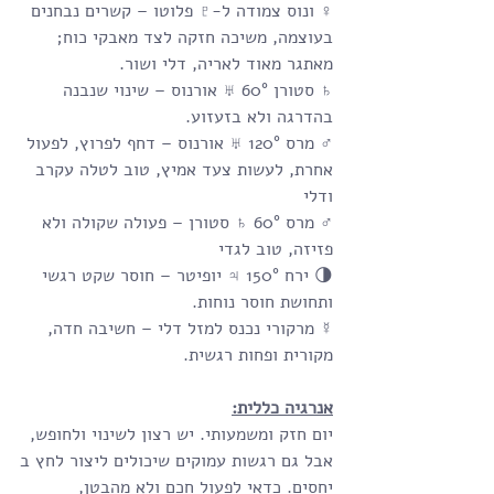
♀ ונוס צמודה ל-♇ פלוטו – קשרים נבחנים 
בעוצמה, משיכה חזקה לצד מאבקי כוח; 
מאתגר מאוד לאריה, דלי ושור.
♄ סטורן 60° ♅ אורנוס – שינוי שנבנה 
בהדרגה ולא בזעזוע.
♂ מרס 120° ♅ אורנוס – דחף לפרוץ, לפעול 
אחרת, לעשות צעד אמיץ, טוב לטלה עקרב 
ודלי
♂ מרס 60° ♄ סטורן – פעולה שקולה ולא 
פזיזה, טוב לגדי
🌗 ירח 150° ♃ יופיטר – חוסר שקט רגשי 
ותחושת חוסר נוחות.
☿ מרקורי נכנס למזל דלי – חשיבה חדה, 
מקורית ופחות רגשית.
אנרגיה כללית:
יום חזק ומשמעותי. יש רצון לשינוי ולחופש, 
אבל גם רגשות עמוקים שיכולים ליצור לחץ ב
יחסים. כדאי לפעול חכם ולא מהבטן, 