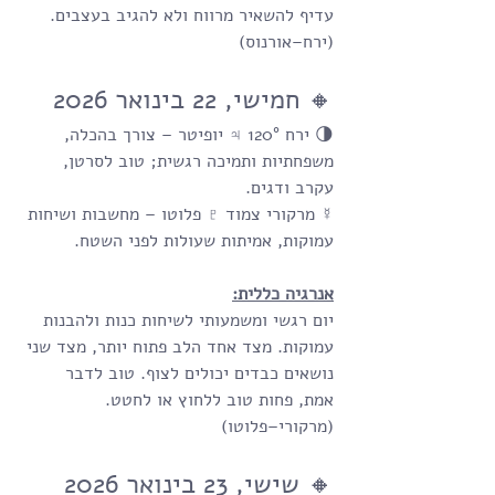
עדיף להשאיר מרווח ולא להגיב בעצבים.
(ירח–אורנוס)
🔸 חמישי, 22 בינואר 2026
🌗 ירח 120° ♃ יופיטר – צורך בהכלה, 
משפחתיות ותמיכה רגשית; טוב לסרטן, 
עקרב ודגים.
☿ מרקורי צמוד ♇ פלוטו – מחשבות ושיחות 
עמוקות, אמיתות שעולות לפני השטח.
אנרגיה כללית:
יום רגשי ומשמעותי לשיחות כנות ולהבנות 
עמוקות. מצד אחד הלב פתוח יותר, מצד שני 
נושאים כבדים יכולים לצוף. טוב לדבר 
אמת, פחות טוב ללחוץ או לחטט.
(מרקורי–פלוטו)
🔸 שישי, 23 בינואר 2026