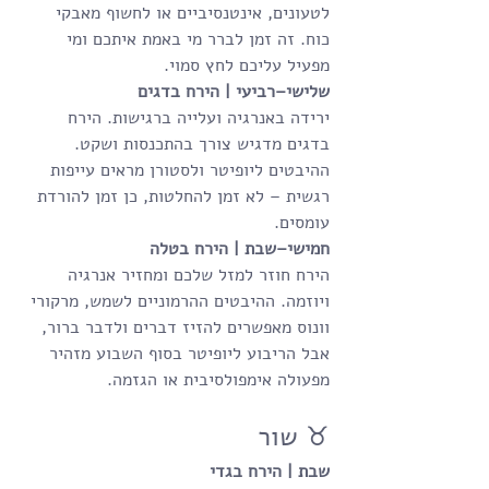
לטעונים, אינטנסיביים או לחשוף מאבקי 
כוח. זה זמן לברר מי באמת איתכם ומי 
מפעיל עליכם לחץ סמוי.
שלישי–רביעי | הירח בדגים
ירידה באנרגיה ועלייה ברגישות. הירח 
בדגים מדגיש צורך בהתכנסות ושקט. 
ההיבטים ליופיטר ולסטורן מראים עייפות 
רגשית – לא זמן להחלטות, כן זמן להורדת 
עומסים.
חמישי–שבת | הירח בטלה
הירח חוזר למזל שלכם ומחזיר אנרגיה 
ויוזמה. ההיבטים ההרמוניים לשמש, מרקורי 
וונוס מאפשרים להזיז דברים ולדבר ברור, 
אבל הריבוע ליופיטר בסוף השבוע מזהיר 
מפעולה אימפולסיבית או הגזמה.
♉ שור
שבת | הירח בגדי