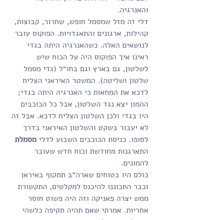
והאנרגיה.
דלי זה מזל שמסמל חופש, שחרור, קבוצות, 
קהילות, ארגונים והתאגדויות. הפוקוס עובר 
לנושאים האלה. כשהאנרגיה היתה בגדי 
ראינו איך הפוקוס היה על הכוח שיש 
לשלטון, גם בארץ וגם בחו״ל (גדי מסמל 
שלטון ושליטה). המשטר האיראני הצליח 
לדכא את המחאות כי האנרגיה היתה בגדי; 
ההמון יצא נגד השלטון, אבל כל הכוכבים 
היו בגדי ולכן השלטון הצליח לדכא. אבל זה 
לא יעבור בשקט והשלטון האיראני בדרך 
לסופו. כניסת הכוכבים השבוע לדלי 
מסמלת
התארגנות מחודשת וכוח חדש שעובר 
להמונים.
כולם היו בטוחים שארה״ב תתקוף באיראן 
וכבר התכוננו להיכנס למקלטים, התקשורת 
ממש יצרה פאניקה וזה היה פשוט חוסר 
אחריות. אמרתי שאם תהיה תקיפה כלשהי 