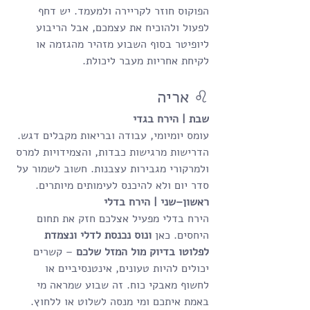
הפוקוס חוזר לקריירה ולמעמד. יש דחף 
לפעול ולהוכיח את עצמכם, אבל הריבוע 
ליופיטר בסוף השבוע מזהיר מהגזמה או 
לקיחת אחריות מעבר ליכולת.
♌ אריה
שבת | הירח בגדי
עומס יומיומי, עבודה ובריאות מקבלים דגש. 
הדרישות מרגישות כבדות, והצמידויות למרס 
ולמרקורי מגבירות עצבנות. חשוב לשמור על 
סדר יום ולא להיכנס לעימותים מיותרים.
ראשון–שני | הירח בדלי
הירח בדלי מפעיל אצלכם חזק את תחום 
היחסים. כאן 
ונוס נכנסת לדלי ונצמדת 
לפלוטו בדיוק מול המזל שלכם
 – קשרים 
יכולים להיות טעונים, אינטנסיביים או 
לחשוף מאבקי כוח. זה שבוע שמראה מי 
באמת איתכם ומי מנסה לשלוט או ללחוץ.