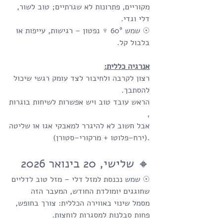
מקוריים, פתרונות לא שגרתיים; טוב לשור, 
דלי וגדי.
☉ שמש 60° ♆ נפטון – רגישות, עייפות או 
בלבול קל.
אנרגיה כללית:
רצון לקרבה ולחיבור לצד עומק רגשי שיכול 
להסתבך. 
הראש עובד טוב ויש אפשרות לשיחות בוגרות
, 
אבל חשוב לא להיגרר למאבקי אגו או שליטה
.(ירח–פלוטו + מרקורי–סטורן)
🔸 שלישי, 20 בינואר 2026
☉ שמש נכנסת למזל דלי – מזל טוב לדליים 
שחוגגים יומולדת החודש, המעבר הזה 
מסמל שינוי באווירה הכללית: צורך בחופש, 
פחות סבלנות למסגרות לוחצות.