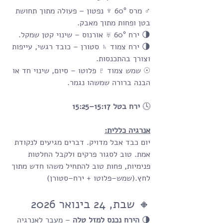
♂ מרס 60° ♆ נפטון – פעולה מתוך תחושת 
בטן ופחות מתוך מאבק.
🌗 ירח 60° ♅ אורנוס – שינוי קטן שמקל.
🌗 ירח צמוד ♄ סטורן – כובד רגשי, עייפות 
וצורך בהתכנסות.
☉ שמש צמוד ♇ פלוטו – סיום, שינוי חד או 
הבנה ברורה שמשהו נגמר.
🕓 
ירח בטל 15:17–15:25
אנרגיה כללית:
יום כבד אבל מדויק. דברים מגיעים לנקודת 
אמת. טוב לסגור פרקים ולקבל החלטות 
פנימיות, פחות טוב להתחיל משהו חדש מתוך 
לחץ.(שמש–פלוטו + ירח–סטורן)
🔸 שבת, 24 בינואר 2026
🌗 
הירח נכנס למזל טלה
 – מעבר לאנרגיה 