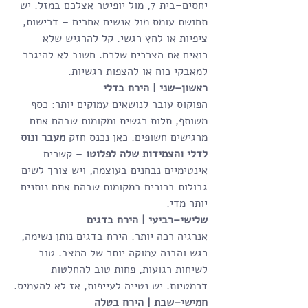
יחסים–בית 7, מול יופיטר אצלכם במזל. יש 
תחושת עומס מול אנשים אחרים – דרישות, 
ציפיות או לחץ רגשי. קל להרגיש שלא 
רואים את הצרכים שלכם. חשוב לא להיגרר 
למאבקי כוח או להצפות רגשיות.
ראשון–שני | הירח בדלי
הפוקוס עובר לנושאים עמוקים יותר: כסף 
משותף, תלות רגשית ומקומות שבהם אתם 
מרגישים חשופים. כאן נכנס חזק 
מעבר ונוס 
לדלי והצמידות שלה לפלוטו
 – קשרים 
אינטימיים נבחנים בעוצמה, ויש צורך לשים 
גבולות ברורים במקומות שבהם אתם נותנים 
יותר מדי.
שלישי–רביעי | הירח בדגים
אנרגיה רכה יותר. הירח בדגים נותן נשימה, 
רגש והבנה עמוקה יותר של המצב. טוב 
לשיחות רגועות, פחות טוב להחלטות 
דרמטיות. יש נטייה לעייפות, אז לא להעמיס.
חמישי–שבת | הירח בטלה