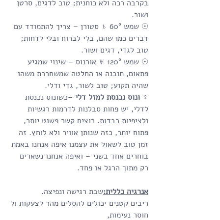
בקרבה רכה ולא כוחנית; טוב לדגים, סרטן 
ושור.
☉ שמש 60° ♄ סטורן – צריך להתמודד עם 
דברים כמו שהם, בלי לברוח ובלי לדחות; 
טוב לגדי, דגים ושור.
☉ שמש 120° ♅ אורנוס – שינוי שמגיע 
פתאום, תובנה או החלטה שמשחררת משהו 
שהיה תקוע; טוב לשור, גדי ודלי.
♀ ונוס נכנסת למזל דלי
 –כשונוס נכנסת 
לדלי, יש פחות סבלנות לדרמות רגשיות 
ולציפיות כבדות. רוצים קשר פשוט יותר, 
פתוח יותר, כזה שנותן אוויר ולא לוחץ. זה 
זמן טוב לשאול את עצמנו איפה אנחנו באמת 
בוחרים אחד בשני – ואיפה אנחנו נשארים 
רק מתוך הרגל או פחד.
אנרגיה כללית:
שבת רגישה ונפיצה. 
ריבים קטנים יכולים להסלים מהר לצעקות ול
חוסר נעימות, 