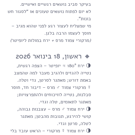
בעיקר סביב נושאים רגשיים ואישיים. 
לא יום לפתוח נושאים טעונים או “לסגור חש
בונות”. 
מי שמצליח לעצור רגע לפני שהוא מגיב – 
חוסך לעצמו הרבה בלגן.
(
מרקורי
צמוד
מרס
 + 
ירח
במולות
ליופיטר
)
🔸 ראשון, 18 בינואר 2026
🌗 ירח 180° ♃ יופיטר – הצפה רגשית, 
נטייה להגזים ולהגיב מעבר למה שהמצב 
באמת דורש; מאתגר לסרטן, גדי וטלה.
☿ מרקורי צמוד ♂ מרס – דיבור חד, חוסר 
סבלנות, נטייה לוויכוחים ולהתפרצויות; 
מאתגר לתאומים, טלה וגדי.
🌗 ירח צמוד ♂ מרס – עצבנות גבוהה, 
קושי להירגע, תגובות מהבטן; מאתגר 
לטלה, סרטן וגדי.
🌗 ירח צמוד ☿ מרקורי – הראש עובד בלי 