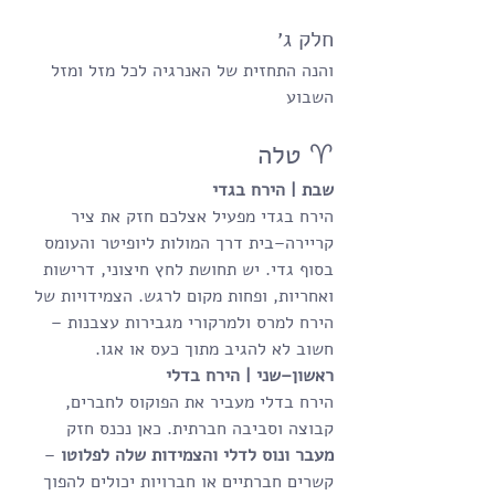
חלק ג׳
והנה התחזית של האנרגיה לכל מזל ומזל 
השבוע
♈ טלה
שבת | הירח בגדי
הירח בגדי מפעיל אצלכם חזק את ציר 
קריירה–בית דרך המולות ליופיטר והעומס 
בסוף גדי. יש תחושת לחץ חיצוני, דרישות 
ואחריות, ופחות מקום לרגש. הצמידויות של 
הירח למרס ולמרקורי מגבירות עצבנות – 
חשוב לא להגיב מתוך כעס או אגו.
ראשון–שני | הירח בדלי
הירח בדלי מעביר את הפוקוס לחברים, 
קבוצה וסביבה חברתית. כאן נכנס חזק 
מעבר ונוס לדלי והצמידות שלה לפלוטו
 – 
קשרים חברתיים או חברויות יכולים להפוך 