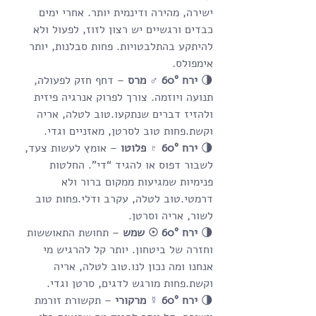
ישירה, מהירה ודינמית יותר. אחרי ימים 
כבדים ורגשיים יש רצון לזוז, לפעול ולא 
להיתקע בהתלבטויות. פחות סבלנות, יותר 
אימפולס.
🌗 
ירח 60° ♂ מרס
 – דחף חזק לפעולה, 
תנועה ויוזמה. צורך לפרוק אנרגיה פיזית 
ולהזיז דברים שנתקעו.טוב לטלה, אריה 
וקשת.פחות טוב לסרטן, מאזניים וגדי.
🌗 
ירח 60° ♇ פלוטו
 – אומץ לעשות צעד, 
לשבור דפוס או להגיד “די”. החלטות 
פנימיות שמגיעות ממקום ברור ולא 
דרמטי.טוב לטלה, עקרב ודלי.פחות טוב 
לשור, אריה וסרטן.
🌗 
ירח 60° ☉ שמש
 – תחושת התאוששות 
וחזרה של ביטחון. יותר קל להרגיש מי 
אנחנו ומה נכון לנו.טוב לטלה, אריה 
וקשת.פחות מורגש לדגים, סרטן וגדי.
🌗 
ירח 60° ☿ מרקורי
 – תקשורת זורמת 