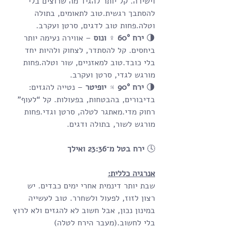
וישירה. קל יותר להגיד מה שרוצים בלי 
להסתבך רגשית.טוב לתאומים, בתולה 
וטלה.פחות טוב לדגים, סרטן ועקרב.
🌗 
ירח 60° ♀ ונוס
 – אווירה נעימה יותר 
ביחסים. קל להסתדר, לצחוק ולהיות יחד 
בלי כובד.טוב למאזניים, שור וטלה.פחות 
מורגש לגדי, סרטן ועקרב.
🌗 
ירח 90° ♃ יופיטר
 – נטייה להגזים: 
בדיבורים, בהבטחות, בפעולות. קל “לעוף” 
רחוק מדי.מאתגר לטלה, סרטן וגדי.פחות 
מורגש לשור, בתולה ודגים.
🕓 
ירח בטל מ־23:36 ואילך
אנרגיה כללית:
שבת יותר דינמית אחרי ימים כבדים. יש 
רצון לזוז, לפעול ולשחרר. טוב לעשייה 
במינון נכון, אבל חשוב לא להגזים ולא לרוץ 
בלי לחשוב.(מעבר הירח לטלה)