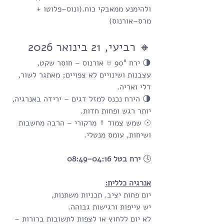
ולהימנע ממאבקי כוח.(ונוס–פלוטו + 
מרס–אורנוס)
🔸 רביעי, 21 בינואר 2026
🌗 ירח 90° ♅ אורנוס – חוסר שקט, 
עצבנות ושינויים לא צפויים; מאתגר לשור, 
דלי ואריה.
🌗 הירח נכנס למזל דגים – ירידה באנרגיה, 
יותר רגש ופחות חדות.
☉ שמש צמוד ☿ מרקורי – הרבה מחשבות 
ושיחות, עומס מנטלי.
🕓 
ירח בטל 04:16–08:49
אנרגיה כללית:
יום פחות יציב. תכניות משתנות, 
יש עייפות ורגישות גבוהה. 
לא יום ללחוץ או לצפות לתשובות ברורות – 