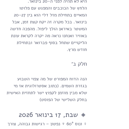
היא לא תהיה לפני ה-20 בינואר. 
הלחץ של הכוכבים והמפגש עם פלוטו 
המאיים בתחילת מזל דלי הוא בין 20-27 
בינואר. בכל מקרה זה יקח קצת זמן, אבל 
המשטר באיראן הולך ליפול. מהפכה חדשה 
באוויר ואנחנו נראה מה יקרה לקראת עונת 
הליקויים שתחל בסוף פברואר ובתחילת 
חודש מרץ.
חלק ב׳
הנה הדוח המפורט של מה צפוי השבוע 
בגזרת השמים. (כתוב אסטרולוגית אז מי 
שלא מבין מוזמן לקפוץ ישר לתחזית האישית 
בחלק השלישי של הפוסט)
🔸 שבת, 17 בינואר 2026
♀ ונוס 60° ♆ נפטון – רגישות גבוהה, צורך 