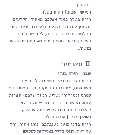
בחשבון.
חמישי–שבת | הירח בטלה
הירח בטלה פועל אצלכם מאחורי הקלעים. 
זה זמן לסגירת מעגלים ולעיבוד פנימי לפני 
החלטות חדשות. הריבוע ליופיטר בסוף 
השבוע מזהיר מהתעלמות מעייפות פיזית או 
נפשית.
♊ תאומים
שבת | הירח בגדי
הירח בגדי מדגיש נושאים של כספים 
משותפים, מחויבויות ולחץ רגשי. הצמידויות 
למרס ולמרקורי (שליט המזל שלכם) יוצרות 
עומס מחשבתי ודיבור חד – חשוב לא 
להיכנס לוויכוחים על שליטה או צדק.
ראשון–שני | הירח בדלי
הירח בדלי פועל לטובתכם ונותן אוויר. יחד 
עם זאת, 
ונוס בדלי בצמידות לפלוטו