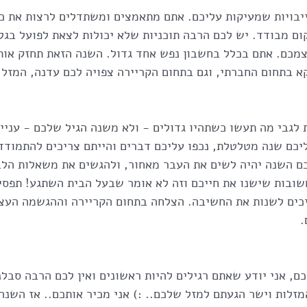
יבויות שמעיקות עליכם. אתם מתאמצים ומשתדלים לרצות את כו
ם מבודד. יש לכם הרבה תוכניות שלא יכולות לצאת לפועל בגלל
מכם. אתם בכלל בחשבון נפש אחד גדול. השנה הזאת תחזק אות
א בתחום החברתי, וגם בתחום הקריירה צפויה לכם עדנה, המזל
לגבי מה תעשו כשתהיו גדולים - ולא משנה הגיל שלכם - עניינ
יכם שנה מטלטלת, נכפו עליכם דברים והייתם צריכים להתמודד 
ם השנה יהיה לשים את העבר מאחור, ולהגשים את משאלות הלב
ובות שישנו את חייכם וזה לא אומר שבעל הבית השתגע! תפסיק
כים לשנות את החשיבה. הצלחה בתחום הקריירה וההגשמה העצ
.
כם, אני יודע שאתם רגילים להיות ראשונים ואין לכם הרבה סבלנ
זלות וישר הגעתם למזל שלכם.. :) אני מכיר אותכם.. אז השנה