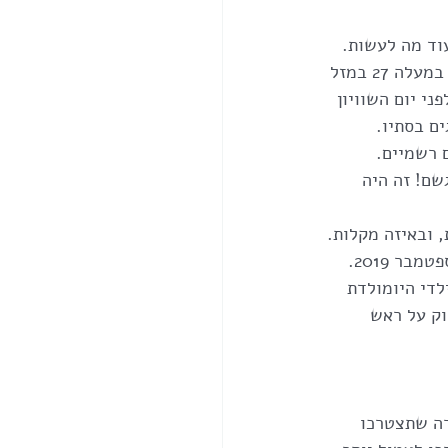
וד מה לעשות.
זהו, עברו להם 12 מחזורי ירח, ראש השנה הקודם 2017 חל ביום רביעי כשהשמש והירח במעלה 27 במזל 
רש שזה שבועיים לפני יום השוויון 
ים בסתיו.
 רשמיים.
שם! זה היה 
 ובאיזה מקלות. 
לדי היומולדת 
הם נופל בדיוק על ראש 
רה שתצטרכו 