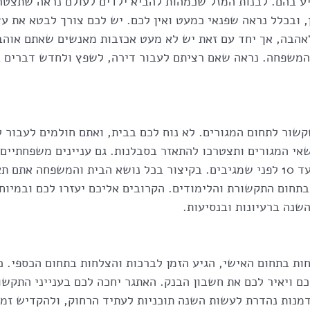
ע בהם. לבנות המזל שכמהות להביא ילדים לעולם נראה שתצטרכ
, ובכלל נראה שפנאי כמעט ואין לכם. יש לכם צורך לבטא את ע
אהבה, אך יחד עם זאת יש לא מעט אכזבות מאנשים שאתם אוהבי
המשפחה. נראה שאם רציתם לעבור דירה, לשפץ ולחדש דברים ב
ור לתחום המגורים. לא נוח לכם בבית, ואתם חולמים לעבור 
אי המגורים ותצטרכו להתאזר בסבלנות. גם עניינים משפחתיים 
תגרו השנה.
תחום התקשורת והלימודים. הקרובים אליכם יעזרו לכם ובמיוחד
השנה ברעיונות ובנסיעות.
ת בתחום האישי, הגיע הזמן לברכות והצלחות בתחום הכספי. כ
 ויאיר לכם את חשבון הבנק. האתגר יחכה לכם בענייני התקשור
מנות נהדרת לעשות השנה תוכניות לעתיד הרחוק, ולהקדיש זמן