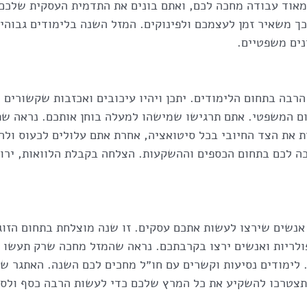
מאוד עבודה מחכה לכם, ואתם בונים את התדמית העסקית שלכם.
כך משאיר זמן לעצמכם ולפינוקים. המזל השנה בלימודים גבוהים
נים משפטיים.
בה בתחום הלימודים. יתכן ויהיו עיכובים ואכזבות שקשורים לע
ום המשפטי. אתם תרגישו שמישהו למעלה בוחן אותכם. נראה שת
 את הצד החיובי בכל סיטואציה, אחרת אתם עלולים לכעוס ולה
ה לכם בתחום הכספים וההשקעות. הצלחה בקבלת הלוואות, ירוש
נשים שירצו לעשות אתכם עסקים. זו שנה מוצלחת בתחום הזוגי
ולריות ואנשים ירצו בקרבתכם. נראה שהמזל מחכה שרק תעשו צ
 לימודים נסיעות וקשרים עם חו״ל מחכים לכם השנה. האתגר של
תצטרכו להשקיע את כל המרץ שלכם כדי לעשות הרבה כסף ולסיי