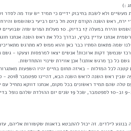
 :)
 מעשיים ולא לשבת בחיבוק ידיים כי תמיד יש עוד מה לסדר וע
בתולה, והשנה 2018 - השמש והירח במעלה 17 בדיוק. 10 מעלות הפ
רשמית אנחנו עדיין בקיץ, ובדרך כלל את ראש השנה אנחנו חוגג
לנו שמה פתאום הסתיו כבר כאן והוא ממש לא מתרגש מתאריכים
כז שנמשך דקות ארוכות! אנשים יצאו למרפסות וצעקו - גשם ג
שם כל כך מרגש אותנו! אכן אווירת שינוי והתחדשות.
 קטנה לכל המזלות - באיזה תחום בחיים יהיו השפעות מאתגרות,
 ראש השנה לראש השנה הבא, דהיינו ספטמבר 2018 - ספטמבר 2019.
ם טלה שהם תמיד ראשונים בכל מקום, אנחנו דווקא נתחיל עם י
ובמיוחד אלו שחוגגים ב-9 וב-10 לספטמבר, שכל 19 שנים יום ההולדת של
 בנוגע לילדים. זה יכול להתבטא בדאגות שקשורות אליהם, עז