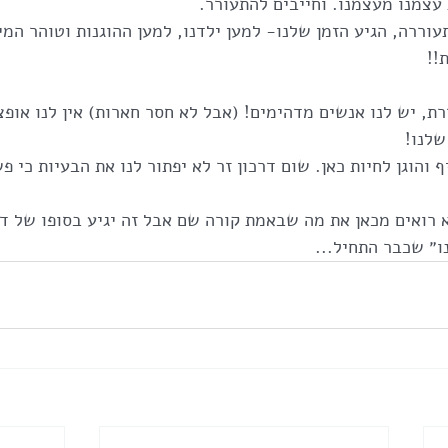
 עצמנו מעצמנו. וחייבים להתעורר.
ררה, הגיע הזמן שלנו- למען ילדנו, למען ההוגנות וטוהר המיד
!!
ת, יש לנו אנשים מדהימים! (אבל לא חסר חארות) אין לנו אופצ
שלנו!
ף והוגן לחיות כאן. שום דרכון זר לא יפתור לנו את הבעיות כי פש
 רואים מכאן את מה שבאמת קורה שם אבל זה יגיע בסופו של דב
ו״ שכבר התחיל...