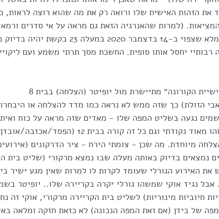
 את הזהות האישית שלו ורואה רק את מה שהוא רוצה לראות, כך
המציאות. (למרות שהאנרגיה הזאת גם מראה על אי סדרים ורמאוי
לקינוח - ליקוי החמה המלא שצפוי ב-14 בדצמבר 2020 ב
מים! וזה רבותיי יחסל אותו סופית. החשכת מסך תרתי משמע ועם ליקוי
במפה של ג׳ו ביידן ״שלישיית הקורונה״ מתיישרת מול יופיטר (הצלחה) בבית 8 
י הזולת) כך שזה ממש לא נראה כמו מדד להצלחה או היבחרות
שבאות אחר כך שזה משהו מאוד נקודתי וגם כל זה קורה בבית
לחה מיוחדת. מה שכן - צומתי הירח - ציר הדרקונים (אירועים 
/תאומים נמצאים בדיוק באותה מעלה שבו נמצא מרקורי (שליט בית ה
יש את האירוע הגורלי שעומד לקרות לו למרות שאין מגע ישיר בינ
ת חיוביות מינוריות) לשליט בית הקריירה מרקורי, אוקי זה נחמ
המפה של בידן (אם זאת המפה הנכונה) לא כזאת חזקה ומלאה באי