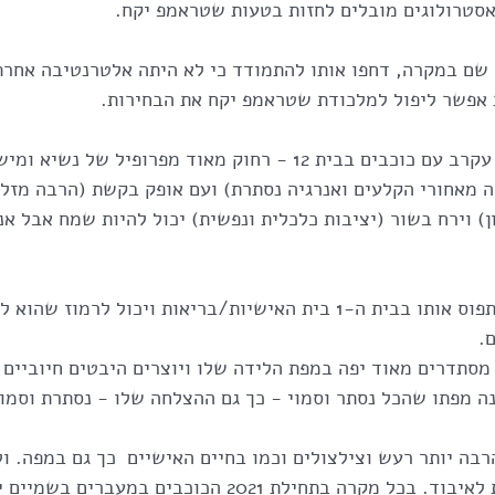
אסטרולוגים מובלים לחזות בטעות שטראמפ יקח.
 שם במקרה, דחפו אותו להתמודד כי לא היתה אלטרנטיבה אחרת
 אפשר ליפול למלכודת שטראמפ יקח את הבחירות.
בכל מקרה גו׳ בידן מזל עקרב עם כוכבים בבית 12 - רחוק מאוד מפרופיל
דמת הבמה (בית 12 זה מאחורי הקלעים ואנרגיה נסתרת) ועם אופק בקשת (הרבה מ
ן) וירח בשור (יציבות כלכלית ונפשית) יכול להיות שמח אבל אנ
הליקוי ב-14 בדצמבר יתפוס אותו בבית ה-1 בית האישיות/בריאות ויכול לר
.
סתדרים מאוד יפה במפת הלידה שלו ויוצרים היבטים חיוביים 
נה מפתו שהכל נסתר וסמוי - כך גם ההצלחה שלו - נסתרת וסמוי
בה יותר רעש וצילצולים וכמו בחיים האישיים  כך גם במפה. ו
וההמולה הזאת קל ללכת לאיבוד. בכל מקרה בתחילת 2021 הכוכבי