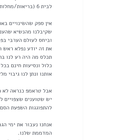
לבית 6 (בריאות/מחלות) ויאתגרו אותו מבחינה בריאותית.
אין ספק שהשינויים באר
שקיבלנו מהנשיא שהעניק
וביחס לעולם הערבי בפר
את זה יודע נפלא ראש ה
תכלס מה היה רע לנו בת
כלול ונסיעות חינם בכל
אותנו ונתן לנו גיבוי מ
אבל טראמפ כנראה לא הי
יש שטוענים שצפויים לנ
להתפוגגות השפעת הסם ה
אנחנו נעבור את ימי ה
המדממת שלנו. 