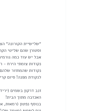
״שלישיית הקורונה״ הצמ
וסטורן שהם שליטי הקר
אבל יש עוד כמה גורמים
נקודות צומתי הירח - ר
לנקודת מפנה! סיום קרי
זנב דרקון בשמים (יריד
האכזבה מתוך הבית!
וגם לשמש (מעמד שלו/הק