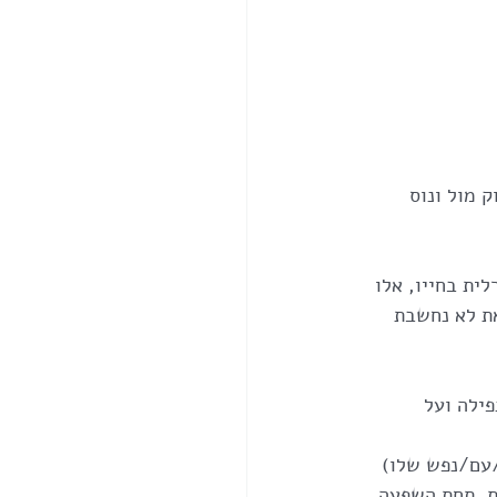
 מול ונוס 
ית בחייו, אלו 
יים וזאת לא נחשבת 
ילה ועל 
9 מעלות) גם לירח (בית/עם/נפש שלו) 
ת. תחת השפעה 