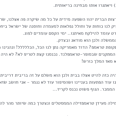
צות הברית יהוו השפעה מידית על כל מה שיקרה פה אצלנו, שר
 לנו כוחות על וחולל נפלאות למעמדה וחוסנה של ישראל ביחס
ט עומד להילקח מאיתנו.. ימי הקסם עומדים לפוג. 
ממשלה ולכן הוא מודאג ובצדק.
קופת טראמפ? הדוד מאמריקה נתן לנו הכל, הכללללל! ונהנינו 
 המתקנים שבסופר-טראמפלנד. נכנסנו קצת לטריפ לא? לא היה 
לא מאז המלך כורש!
ה כזה להיט אצלו בבית ולכן הוא משלם על זה בריבית דריבית.
ו עוד הפתעות בעניינו ושהסיפור עוד לא נגמר - אני חושב שזא
ממכר. הגוף פשוט נכנס לקריז...
גמילה מעידן טראמפזילה הממסטלים ונצטרך כמה שיותר מהר לה