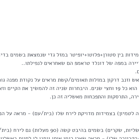
ידות בין סטורן+פלוטו+יופיטר במזל גדי שנמצאת בשמים בדיוק
יירה במפה של דונלד טראמפ הם שאחראים לנפילתו.. 
.
אש וזנב דרקון במזלות תאומים/קשת מראים על נקודת מפנה גורל
נקודות שהמחזור שלהם הוא כל 19 וחצי שנים. היבחרות שניה זה להמשיך את הק
ירה, התרסקות והתפכחות מאשליה זה כן.
ה לטמיון) בצמידות מדויקת לירח שלו (בית/עם) - מראה על הנפ
בנוסף נפטון (רמאות, אשליות, שקרים) בשמים בהיבט קשה (0
ריירה שלו) - מראה שאכן רימו אותו ונתנו לו לחיות באשליו