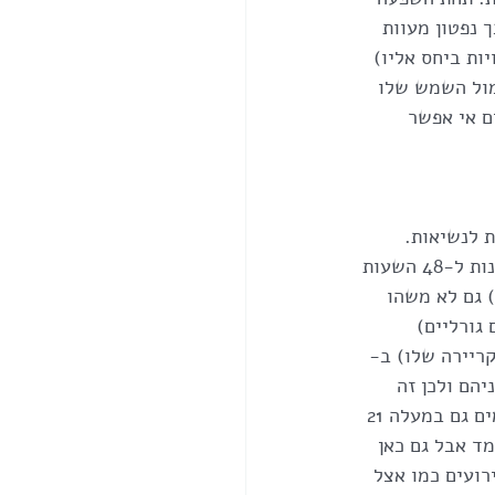
 נפטון מעוות 
ות ביחס אליו)
מעלה 23 בקשת יהיה בדיוק מול השמש שלו 
ים אי אפשר 
 לנשיאות. 
השמש ביום הבחירות בשמים נגעה בשליט המפה שלו - מאדים שזה מראה על כוח ואיתנות ל-48 השעות 
 12 (הפסד/אכזבה/אובדן) גם לא משהו 
גורליים) 
קריירה שלו) ב- 
יהם ולכן זה 
מרגיש קצת כמו אילוץ.. אבל נגיד אוקי שמשהו גורלי יקרה בקריירה שלו.. יופיטר בשמים גם במעלה 21 
ד אבל גם כאן 
רועים כמו אצל 